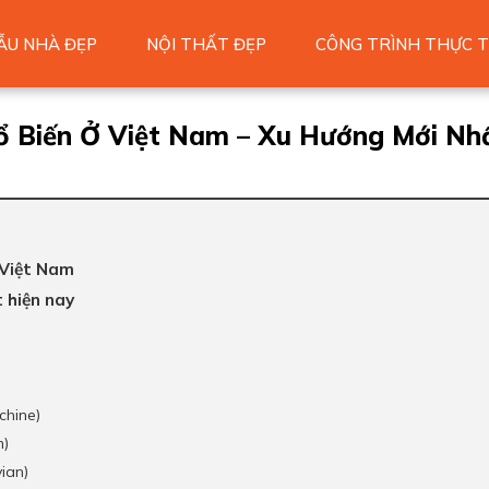
ẪU NHÀ ĐẸP
NỘI THẤT ĐẸP
CÔNG TRÌNH THỰC T
ổ Biến Ở Việt Nam – Xu Hướng Mới Nh
 Việt Nam
 hiện nay
chine)
m)
ian)