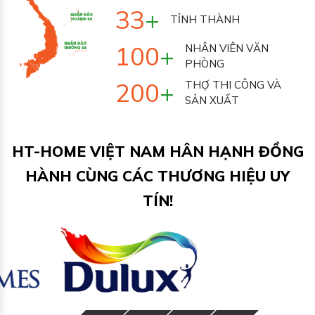
33
+
TỈNH THÀNH
100
+
NHÂN VIÊN VĂN
PHÒNG
200
+
THỢ THI CÔNG VÀ
SẢN XUẤT
HT-HOME VIỆT NAM HÂN HẠNH ĐỒNG
HÀNH CÙNG CÁC THƯƠNG HIỆU UY
TÍN!