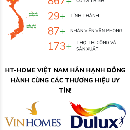
933
+
CÔNG TRÌNH
31
+
TỈNH THÀNH
93
+
NHÂN VIÊN VĂN PHÒNG
187
+
THỢ THI CÔNG VÀ
SẢN XUẤT
HT-HOME VIỆT NAM HÂN HẠNH ĐỒNG
HÀNH CÙNG CÁC THƯƠNG HIỆU UY
TÍN!