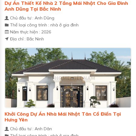
Dự Án Thiết Kế Nhà 2 Tầng Mái Nhật Cho Gia Đình
Anh Dũng Tại Bắc Ninh
Chủ đầu tư : Anh Dũng
Thể loại công trình : nhà ở gia đình
Năm thực hiện : 2026
Địa chỉ : Bắc Ninh
Khởi Công Dự Án Nhà Mái Nhật Tân Cổ Điển Tại
Hưng Yên
Chủ đầu tư : Anh Dân
Thể loại công trình : nhà ở gia đình