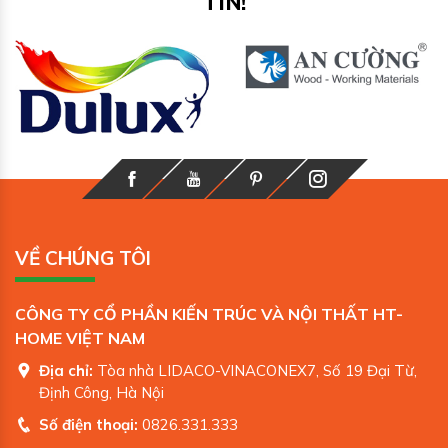
TÍN!
VỀ CHÚNG TÔI
CÔNG TY CỔ PHẦN KIẾN TRÚC VÀ NỘI THẤT HT-
HOME VIỆT NAM
Địa chỉ:
Tòa nhà LIDACO-VINACONEX7, Số 19 Đại Từ,
Định Công, Hà Nội
Số điện thoại:
0826.331.333