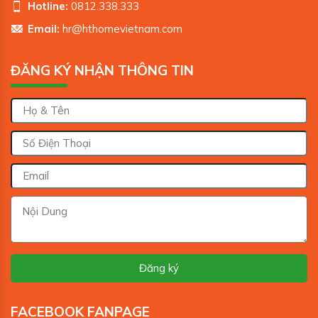
Hotline:
0812.338.333
Email:
hr@hthomevietnam.com
ĐĂNG KÝ NHẬN THÔNG TIN
FACEBOOK FANPAGE