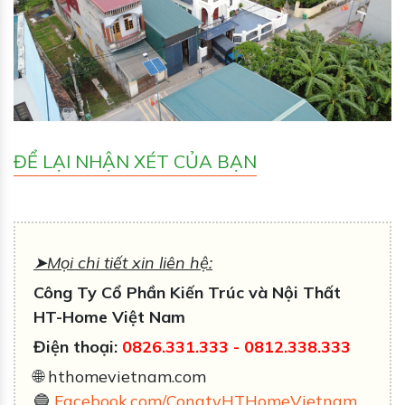
ĐỂ LẠI NHẬN XÉT CỦA BẠN
➤Mọi chi tiết xin liên hệ:
Công Ty Cổ Phần Kiến Trúc và Nội Thất
HT-Home Việt Nam
Điện thoại:
0826.331.333
-
0812.338
.333
🌐 hthomevietnam.com
🔵
Facebook.com/CongtyHTHomeVietnam