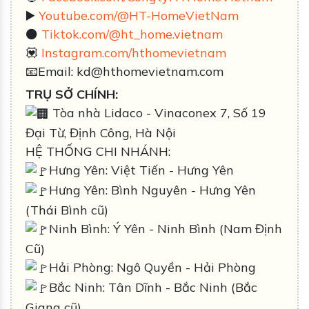
▶️
Youtube.com/@HT-HomeVietNam
⚫️
Tiktok.com/@ht_home.vietnam
💟
Instagram.com/hthomevietnam
📧Email: kd@hthomevietnam.com
TRỤ SỞ CHÍNH:
Tòa nhà Lidaco - Vinaconex 7, Số 19
Đại Từ, Định Công, Hà Nội
HỆ THỐNG CHI NHÁNH:
Hưng Yên: Việt Tiến - Hưng Yên
Hưng Yên: Bình Nguyên - Hưng Yên
(Thái Bình cũ)
Ninh Bình: Ý Yên - Ninh Bình (Nam Định
Cũ)
Hải Phòng: Ngô Quyền - Hải Phòng
Bắc Ninh: Tân Dĩnh - Bắc Ninh (Bắc
Giang cũ)