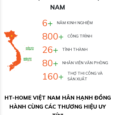
NAM
7
+
NĂM KINH NGHIỆM
1000
+
CÔNG TRÌNH
33
+
TỈNH THÀNH
100
+
NHÂN VIÊN VĂN
PHÒNG
200
+
THỢ THI CÔNG VÀ
SẢN XUẤT
HT-HOME VIỆT NAM HÂN HẠNH ĐỒNG
HÀNH CÙNG CÁC THƯƠNG HIỆU UY