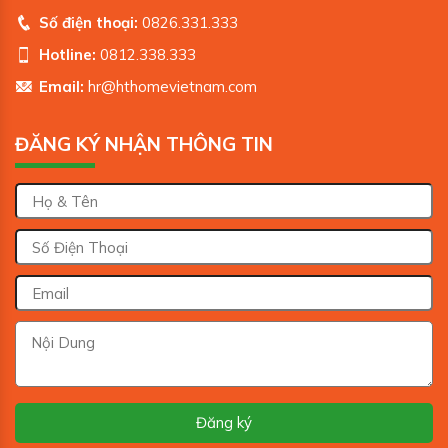
Số điện thoại:
0826.331.333
Hotline:
0812.338.333
Email:
hr@hthomevietnam.com
ĐĂNG KÝ NHẬN THÔNG TIN