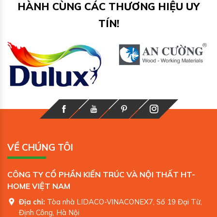
HÀNH CÙNG CÁC THƯƠNG HIỆU UY
TÍN!
VỀ CHÚNG TÔI
CÔNG TY CỔ PHẦN KIẾN TRÚC VÀ NỘI THẤT HT-
HOME VIỆT NAM
Địa chỉ:
Tòa nhà LIDACO-VINACONEX7, Số 19 Đại Từ,
Định Công, Hà Nội