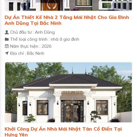
Dự Án Thiết Kế Nhà 2 Tầng Mái Nhật Cho Gia Đình
Anh Dũng Tại Bắc Ninh
Chủ đầu tư : Anh Dũng
Thể loại công trình : nhà ở gia đình
Năm thực hiện : 2026
Địa chỉ : Bắc Ninh
Khởi Công Dự Án Nhà Mái Nhật Tân Cổ Điển Tại
Hưng Yên