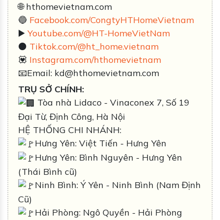
🌐 hthomevietnam.com
🔵
Facebook.com/CongtyHTHomeVietnam
▶️
Youtube.com/@HT-HomeVietNam
⚫️
Tiktok.com/@ht_home.vietnam
💟
Instagram.com/hthomevietnam
📧Email: kd@hthomevietnam.com
TRỤ SỞ CHÍNH:
Tòa nhà Lidaco - Vinaconex 7, Số 19
Đại Từ, Định Công, Hà Nội
HỆ THỐNG CHI NHÁNH:
Hưng Yên: Việt Tiến - Hưng Yên
Hưng Yên: Bình Nguyên - Hưng Yên
(Thái Bình cũ)
Ninh Bình: Ý Yên - Ninh Bình (Nam Định
Cũ)
Hải Phòng: Ngô Quyền - Hải Phòng