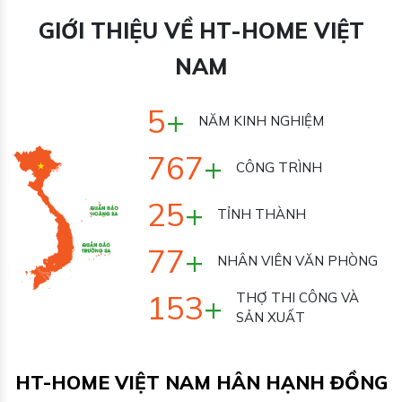
GIỚI THIỆU VỀ HT-HOME VIỆT
NAM
7
+
NĂM KINH NGHIỆM
1000
+
CÔNG TRÌNH
33
+
TỈNH THÀNH
100
+
NHÂN VIÊN VĂN
PHÒNG
200
+
THỢ THI CÔNG VÀ
SẢN XUẤT
HT-HOME VIỆT NAM HÂN HẠNH ĐỒNG