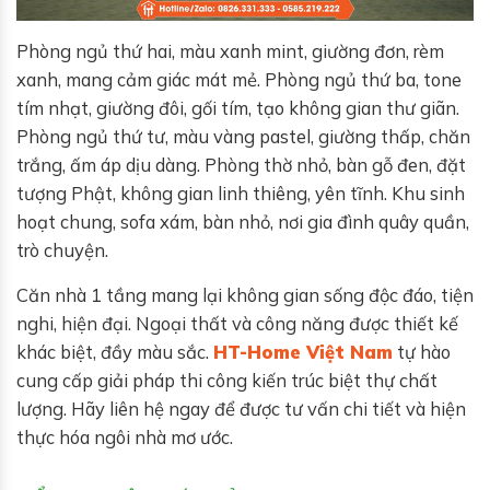
Phòng ngủ thứ hai, màu xanh mint, giường đơn, rèm
xanh, mang cảm giác mát mẻ. Phòng ngủ thứ ba, tone
tím nhạt, giường đôi, gối tím, tạo không gian thư giãn.
Phòng ngủ thứ tư, màu vàng pastel, giường thấp, chăn
trắng, ấm áp dịu dàng. Phòng thờ nhỏ, bàn gỗ đen, đặt
tượng Phật, không gian linh thiêng, yên tĩnh. Khu sinh
hoạt chung, sofa xám, bàn nhỏ, nơi gia đình quây quần,
trò chuyện.
Căn nhà 1 tầng mang lại không gian sống độc đáo, tiện
nghi, hiện đại. Ngoại thất và công năng được thiết kế
khác biệt, đầy màu sắc.
HT-Home Việt Nam
tự hào
cung cấp giải pháp thi công kiến trúc biệt thự chất
lượng. Hãy liên hệ ngay để được tư vấn chi tiết và hiện
thực hóa ngôi nhà mơ ước.