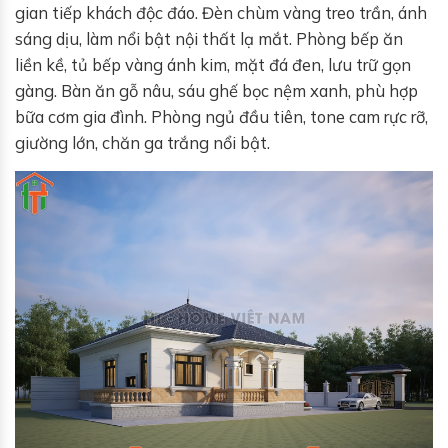
gian tiếp khách độc đáo. Đèn chùm vàng treo trần, ánh
sáng dịu, làm nổi bật nội thất lạ mắt. Phòng bếp ăn
liền kề, tủ bếp vàng ánh kim, mặt đá đen, lưu trữ gọn
gàng. Bàn ăn gỗ nâu, sáu ghế bọc nệm xanh, phù hợp
bữa cơm gia đình. Phòng ngủ đầu tiên, tone cam rực rỡ,
giường lớn, chăn ga trắng nổi bật.