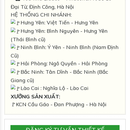
Đại Từ, Định Công, Hà Nội
HỆ THỐNG CHI NHÁNH:
Hưng Yên: Việt Tiến - Hưng Yên
Hưng Yên: Bình Nguyên - Hưng Yên
(Thái Bình cũ)
Ninh Bình: Ý Yên - Ninh Bình (Nam Định
Cũ)
Hải Phòng: Ngô Quyền - Hải Phòng
Bắc Ninh: Tân Dĩnh - Bắc Ninh (Bắc
Giang cũ)
Lào Cai : Nghĩa Lộ - Lào Cai
XƯỞNG SẢN XUẤT:
🚩KCN Cầu Gáo - Đan Phượng - Hà Nội
ĐĂNG KÝ TƯ VẤN THIẾT KẾ