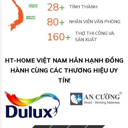
33
+
TỈNH THÀNH
100
+
NHÂN VIÊN VĂN
PHÒNG
200
+
THỢ THI CÔNG VÀ
SẢN XUẤT
HT-HOME VIỆT NAM HÂN HẠNH ĐỒNG
HÀNH CÙNG CÁC THƯƠNG HIỆU UY
TÍN!