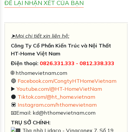
ĐỂ LẠI NHẬN XÉT CỦA BẠN
➤Mọi chi tiết xin liên hệ:
Công Ty Cổ Phần Kiến Trúc và Nội Thất
HT-Home Việt Nam
Điện thoại:
0826.331.333
-
0812.338
.333
🌐 hthomevietnam.com
🔵
Facebook.com/CongtyHTHomeVietnam
▶️
Youtube.com/@HT-HomeVietNam
⚫️
Tiktok.com/@ht_home.vietnam
💟
Instagram.com/hthomevietnam
📧Email: kd@hthomevietnam.com
TRỤ SỞ CHÍNH:
Tòa nhà Lidaco - Vinaconex 7, Số 19