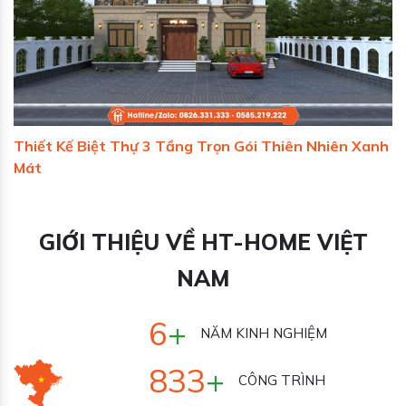
Thiết Kế Biệt Thự 3 Tầng Trọn Gói Thiên Nhiên Xanh
Mát
GIỚI THIỆU VỀ HT-HOME VIỆT
NAM
7
+
NĂM KINH NGHIỆM
1000
+
CÔNG TRÌNH