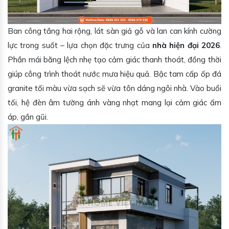
Ban công tầng hai rộng, lát sàn giả gỗ và lan can kính cường
lực trong suốt – lựa chọn đặc trưng của
nhà hiện đại 2026
.
Phần mái bằng lệch nhẹ tạo cảm giác thanh thoát, đồng thời
giúp công trình thoát nước mưa hiệu quả. Bậc tam cấp ốp đá
granite tối màu vừa sạch sẽ vừa tôn dáng ngôi nhà. Vào buổi
tối, hệ đèn âm tường ánh vàng nhạt mang lại cảm giác ấm
áp, gần gũi.