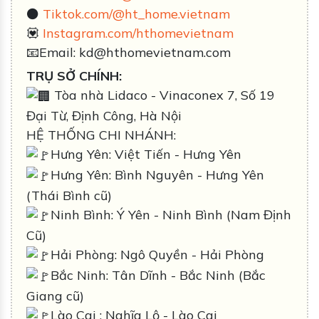
⚫️
Tiktok.com/@ht_home.vietnam
💟
Instagram.com/hthomevietnam
📧Email: kd@hthomevietnam.com
TRỤ SỞ CHÍNH:
Tòa nhà Lidaco - Vinaconex 7, Số 19
Đại Từ, Định Công, Hà Nội
HỆ THỐNG CHI NHÁNH:
Hưng Yên: Việt Tiến - Hưng Yên
Hưng Yên: Bình Nguyên - Hưng Yên
(Thái Bình cũ)
Ninh Bình: Ý Yên - Ninh Bình (Nam Định
Cũ)
Hải Phòng: Ngô Quyền - Hải Phòng
Bắc Ninh: Tân Dĩnh - Bắc Ninh (Bắc
Giang cũ)
Lào Cai : Nghĩa Lộ - Lào Cai