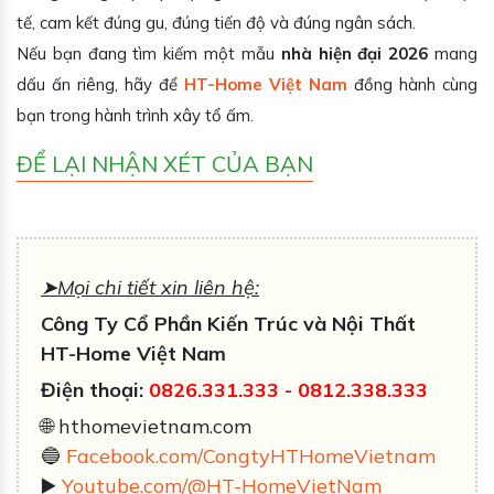
tế, cam kết đúng gu, đúng tiến độ và đúng ngân sách.
Nếu bạn đang tìm kiếm một mẫu
nhà hiện đại 2026
mang
dấu ấn riêng, hãy để
HT-Home Việt Nam
đồng hành cùng
bạn trong hành trình xây tổ ấm.
ĐỂ LẠI NHẬN XÉT CỦA BẠN
➤Mọi chi tiết xin liên hệ:
Công Ty Cổ Phần Kiến Trúc và Nội Thất
HT-Home Việt Nam
Điện thoại:
0826.331.333
-
0812.338
.333
🌐 hthomevietnam.com
🔵
Facebook.com/CongtyHTHomeVietnam
▶️
Youtube.com/@HT-HomeVietNam