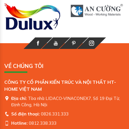
VỀ CHÚNG TÔI
CÔNG TY CỔ PHẦN KIẾN TRÚC VÀ NỘI THẤT HT-
HOME VIỆT NAM
Địa chỉ:
Tòa nhà LIDACO-VINACONEX7, Số 19 Đại Từ,
Định Công, Hà Nội
Số điện thoại:
0826.331.333
Hotline:
0812.338.333