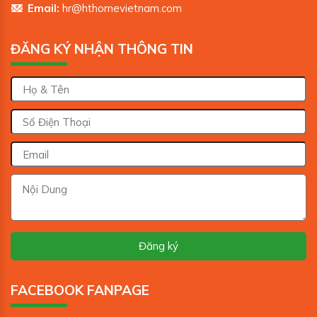
Email:
hr@hthomevietnam.com
ĐĂNG KÝ NHẬN THÔNG TIN
FACEBOOK FANPAGE