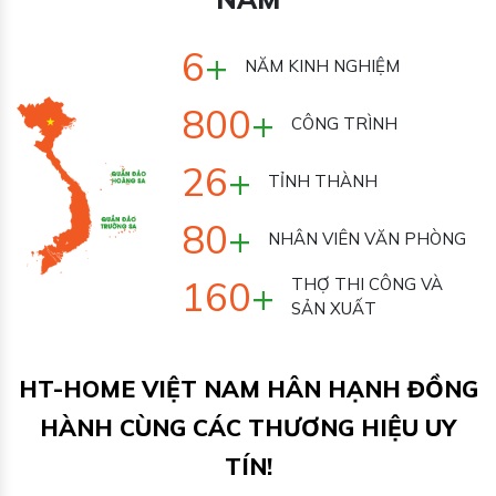
7
+
NĂM KINH NGHIỆM
1000
+
CÔNG TRÌNH
33
+
TỈNH THÀNH
100
+
NHÂN VIÊN VĂN
PHÒNG
200
+
THỢ THI CÔNG VÀ
SẢN XUẤT
HT-HOME VIỆT NAM HÂN HẠNH ĐỒNG
HÀNH CÙNG CÁC THƯƠNG HIỆU UY
TÍN!