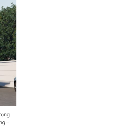
rọng.
ng –