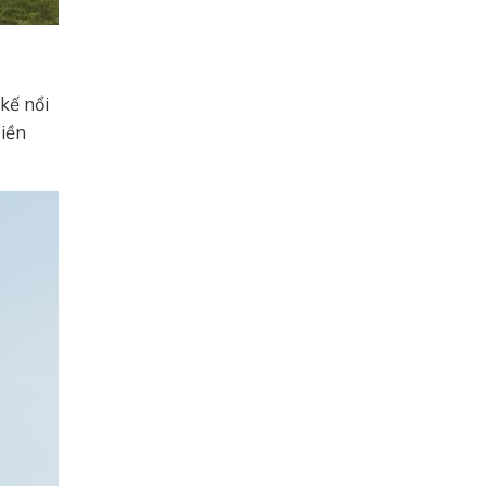
kế nổi
tiền