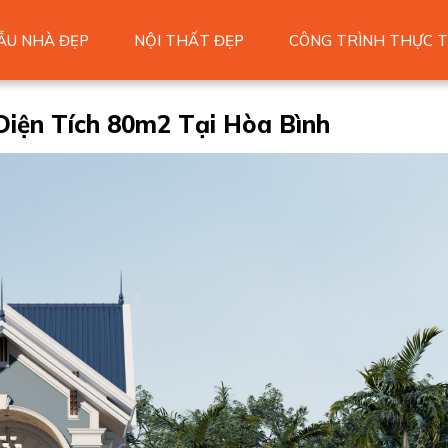
ẪU NHÀ ĐẸP
NỘI THẤT ĐẸP
CÔNG TRÌNH THỰC T
Diện Tích 80m2 Tại Hòa Bình