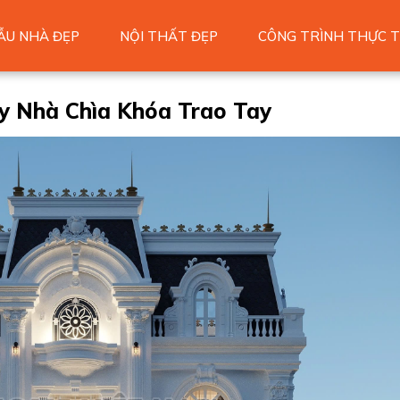
ẪU NHÀ ĐẸP
NỘI THẤT ĐẸP
CÔNG TRÌNH THỰC T
ây Nhà Chìa Khóa Trao Tay