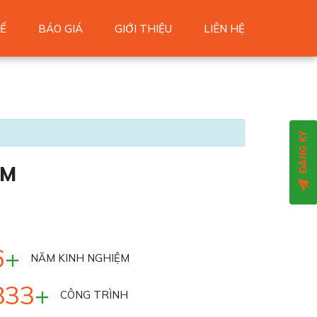
Ế
BÁO GIÁ
GIỚI THIỆU
LIÊN HỆ
AM
6
+
NĂM KINH NGHIỆM
900
+
CÔNG TRÌNH