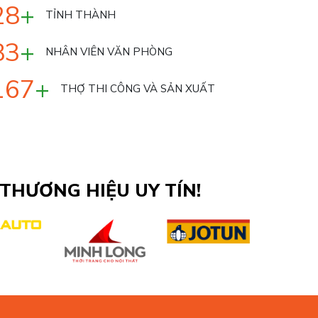
30
+
TỈNH THÀNH
90
+
NHÂN VIÊN VĂN PHÒNG
180
+
THỢ THI CÔNG VÀ SẢN XUẤT
HƯƠNG HIỆU UY TÍN!