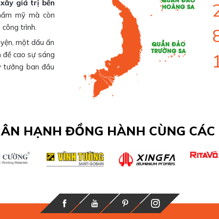
xây giá trị bền
 thẩm mỹ mà còn
công trình.
uyện, một dấu ấn
 đề cao sự sáng
ý tưởng ban đầu
HÂN HẠNH ĐỒNG HÀNH CÙNG CÁC T