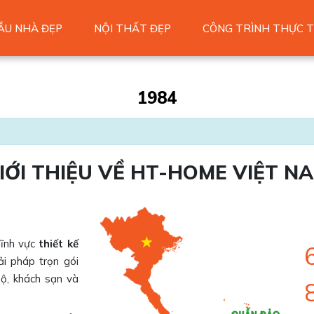
ẪU NHÀ ĐẸP
NỘI THẤT ĐẸP
CÔNG TRÌNH THỰC T
1984
IỚI THIỆU VỀ HT-HOME VIỆT N
lĩnh vực
thiết kế
ải pháp trọn gói
hộ, khách sạn và