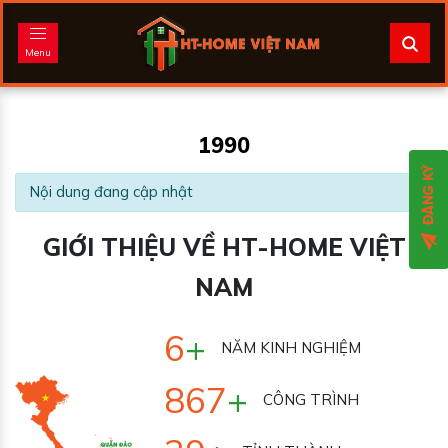
Menu
1990
Nội dung đang cập nhật
GIỚI THIỆU VỀ HT-HOME VIỆT
NAM
7
+
NĂM KINH NGHIỆM
933
+
CÔNG TRÌNH