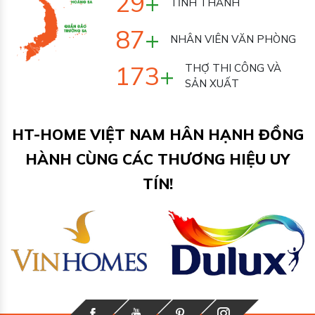
31
+
TỈNH THÀNH
93
+
NHÂN VIÊN VĂN PHÒNG
187
+
THỢ THI CÔNG VÀ
SẢN XUẤT
HT-HOME VIỆT NAM HÂN HẠNH ĐỒNG
HÀNH CÙNG CÁC THƯƠNG HIỆU UY
TÍN!