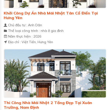
Khởi Công Dự Án Nhà Mái Nhật Tân Cổ Điển Tại
Hưng Yên
Chủ đầu tư : Anh Dân
Thể loại công trình : nhà ở gia đình
Năm thực hiện : 2026
Địa chỉ : Việt Tiến, Hưng Yên
Thi Công Nhà Mái Nhật 2 Tầng Đẹp Tại Xuân
Trường, Nam Định