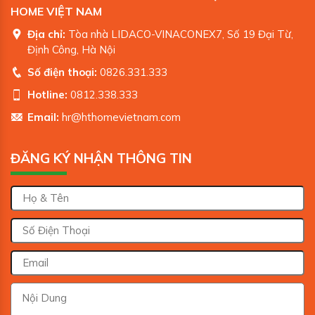
HOME VIỆT NAM
Địa chỉ:
Tòa nhà LIDACO-VINACONEX7, Số 19 Đại Từ,
Định Công, Hà Nội
Số điện thoại:
0826.331.333
Hotline:
0812.338.333
Email:
hr@hthomevietnam.com
ĐĂNG KÝ NHẬN THÔNG TIN