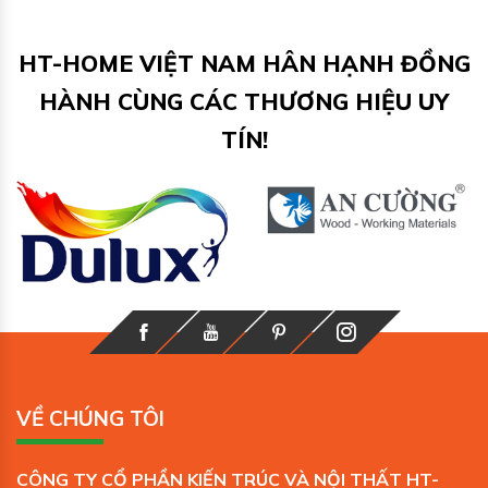
HT-HOME VIỆT NAM HÂN HẠNH ĐỒNG
HÀNH CÙNG CÁC THƯƠNG HIỆU UY
TÍN!
VỀ CHÚNG TÔI
CÔNG TY CỔ PHẦN KIẾN TRÚC VÀ NỘI THẤT HT-