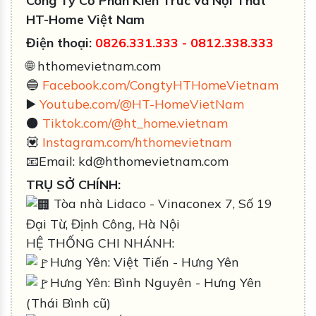
Công Ty Cổ Phần Kiến Trúc và Nội Thất
HT-Home Việt Nam
Điện thoại:
0826.331.333
-
0812.338
.333
🌐 hthomevietnam.com
🔵
Facebook.com/CongtyHTHomeVietnam
▶️
Youtube.com/@HT-HomeVietNam
⚫️
Tiktok.com/@ht_home.vietnam
💟
Instagram.com/hthomevietnam
📧Email: kd@hthomevietnam.com
TRỤ SỞ CHÍNH:
Tòa nhà Lidaco - Vinaconex 7, Số 19
Đại Từ, Định Công, Hà Nội
HỆ THỐNG CHI NHÁNH:
Hưng Yên: Việt Tiến - Hưng Yên
Hưng Yên: Bình Nguyên - Hưng Yên
(Thái Bình cũ)