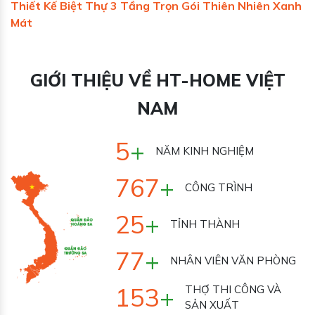
Thiết Kế Biệt Thự 3 Tầng Trọn Gói Thiên Nhiên Xanh
Mát
GIỚI THIỆU VỀ HT-HOME VIỆT
NAM
7
+
NĂM KINH NGHIỆM
1000
+
CÔNG TRÌNH
33
+
TỈNH THÀNH
100
+
NHÂN VIÊN VĂN
PHÒNG
200
+
THỢ THI CÔNG VÀ
SẢN XUẤT