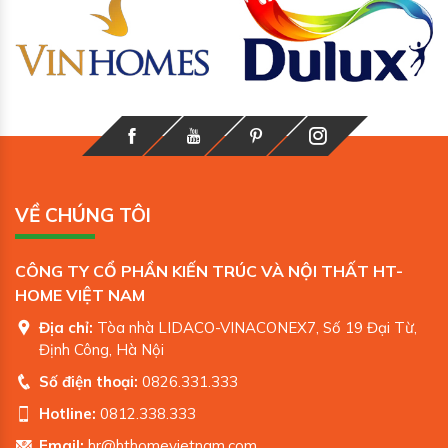
VỀ CHÚNG TÔI
CÔNG TY CỔ PHẦN KIẾN TRÚC VÀ NỘI THẤT HT-
HOME VIỆT NAM
Địa chỉ:
Tòa nhà LIDACO-VINACONEX7, Số 19 Đại Từ,
Định Công, Hà Nội
Số điện thoại:
0826.331.333
Hotline:
0812.338.333
Email:
hr@hthomevietnam.com