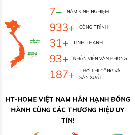
7
+
NĂM KINH NGHIỆM
1000
+
CÔNG TRÌNH
33
+
TỈNH THÀNH
100
+
NHÂN VIÊN VĂN
PHÒNG
200
+
THỢ THI CÔNG VÀ
SẢN XUẤT
HT-HOME VIỆT NAM HÂN HẠNH ĐỒNG
HÀNH CÙNG CÁC THƯƠNG HIỆU UY
TÍN!